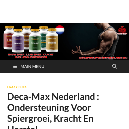
Crazy Bulk Nederland
Koop Nu
– 100% Legale
Steroïden
Alternatieven
MAIN MENU
CRAZY BULK
Deca-Max Nederland :
Ondersteuning Voor
Spiergroei, Kracht En