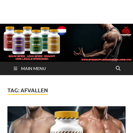
Crazy Bulk Nederland
Koop Nu
– 100% Legale
Steroïden
Alternatieven
MAIN MENU
TAG:
AFVALLEN