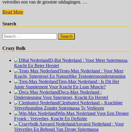
vetverlies een van de grootste uitdagingen. …
Clenbutrol
Read More
Nederland
–
Search
Krachtige
Vetverbranding
Search
Zonder
for:
Spiermassa
Crazy Bulk
Te
Verliezen
D-Bal Nederland : Voor Meer Spiermassa,
Kracht En Beter Herstel
Testo-Max Nederland : Voor Meer
Kracht, Spiergroei En Natuurlijke Testosteronondersteuning
Tren-Max Nederland : Is Dit Het
Juiste Supplement Voor Kracht En Lean Muscle?
Deca-Max Nederland :
Ondersteuning Voor Spiergroei, Kracht En Herstel
Clenbutrol Nederland – Krachtige
Vetverbranding Zonder Spiermassa Te Verliezen
Win-Max Nederland Voor Een Droger
Fysiek : Vetverlies, Kracht En Definitie
Anvarol Nederland : Voor
Vetverlies En Behoud Van Droge Spiermassa