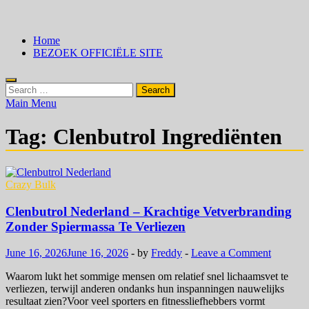
Skip
Crazy Bulk Nederland – 100% Legale Steroïden Alternatieven
Koop Nu
to
Home
content
BEZOEK OFFICIËLE SITE
Search
for:
Main Menu
Tag:
Clenbutrol Ingrediënten
Crazy Bulk
Clenbutrol Nederland – Krachtige Vetverbranding
Zonder Spiermassa Te Verliezen
June 16, 2026
June 16, 2026
-
by
Freddy
-
Leave a Comment
Waarom lukt het sommige mensen om relatief snel lichaamsvet te
verliezen, terwijl anderen ondanks hun inspanningen nauwelijks
resultaat zien?Voor veel sporters en fitnessliefhebbers vormt