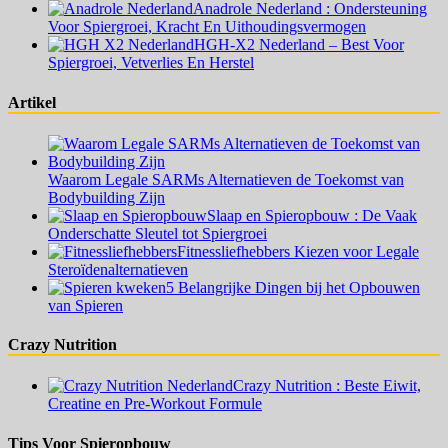
Anadrole Nederland : Ondersteuning
Voor Spiergroei, Kracht En Uithoudingsvermogen
HGH-X2 Nederland – Best Voor
Spiergroei, Vetverlies En Herstel
Artikel
Waarom Legale SARMs Alternatieven de Toekomst van
Bodybuilding Zijn
Slaap en Spieropbouw : De Vaak
Onderschatte Sleutel tot Spiergroei
Fitnessliefhebbers Kiezen voor Legale
Steroïdenalternatieven
5 Belangrijke Dingen bij het Opbouwen
van Spieren
Crazy Nutrition
Crazy Nutrition : Beste Eiwit,
Creatine en Pre-Workout Formule
Tips Voor Spieropbouw