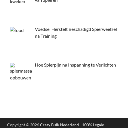
Voedsel Herstelt Beschadigd Spierweefsel
na Training
Hoe Spierpijn na Inspanning te Verlichten
Copyright © 2026
Crazy Bulk Nederland - 100% Legale