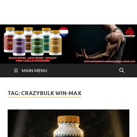
Crazy Bulk Nederland
Koop Nu
– 100% Legale
Steroïden
Alternatieven
MAIN MENU
TAG:
CRAZYBULK WIN-MAX