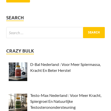
SEARCH
CRAZY BULK
D-Bal Nederland : Voor Meer Spiermassa,
Kracht En Beter Herstel
Testo-Max Nederland : Voor Meer Kracht,
Spiergroei En Natuurlijke
Testosteronondersteuning