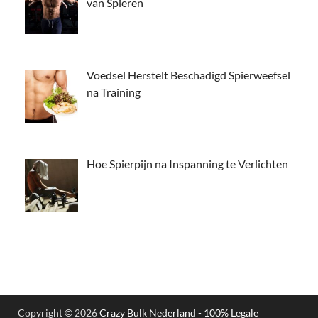
van Spieren
Voedsel Herstelt Beschadigd Spierweefsel
na Training
Hoe Spierpijn na Inspanning te Verlichten
Copyright © 2026
Crazy Bulk Nederland - 100% Legale