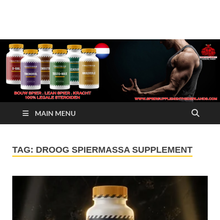
Crazy Bulk Nederland
Koop Nu
– 100% Legale
Steroïden
Alternatieven
MAIN MENU
TAG:
DROOG SPIERMASSA SUPPLEMENT