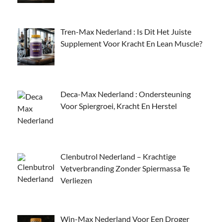
Tren-Max Nederland : Is Dit Het Juiste
Supplement Voor Kracht En Lean Muscle?
Deca-Max Nederland : Ondersteuning
Voor Spiergroei, Kracht En Herstel
Clenbutrol Nederland – Krachtige
Vetverbranding Zonder Spiermassa Te
Verliezen
Win-Max Nederland Voor Een Droger