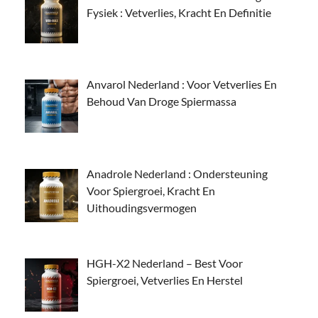
Fysiek : Vetverlies, Kracht En Definitie
Anvarol Nederland : Voor Vetverlies En
Behoud Van Droge Spiermassa
Anadrole Nederland : Ondersteuning
Voor Spiergroei, Kracht En
Uithoudingsvermogen
HGH-X2 Nederland – Best Voor
Spiergroei, Vetverlies En Herstel