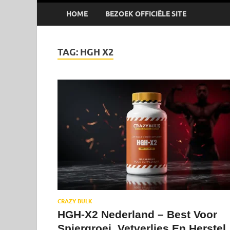
HOME
BEZOEK OFFICIËLE SITE
TAG:
HGH X2
CRAZY BULK
HGH-X2 Nederland – Best Voor
Spiergroei, Vetverlies En Herstel