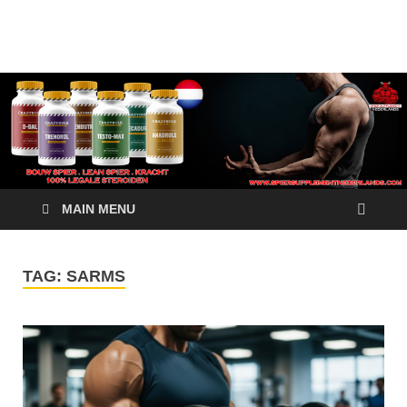
Crazy Bulk Nederland
Koop Nu
– 100% Legale
Steroïden
Alternatieven
MAIN MENU
TAG:
SARMS