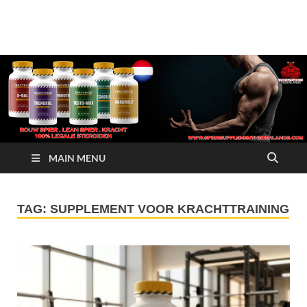
Crazy Bulk Nederland
Koop Nu
– 100% Legale
Steroïden
Alternatieven
MAIN MENU
TAG:
SUPPLEMENT VOOR KRACHTTRAINING