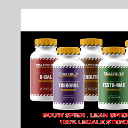
Crazy Bulk Nederl
Koop Nu